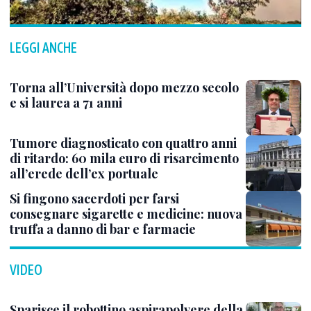
LEGGI ANCHE
Torna all’Università dopo mezzo secolo
e si laurea a 71 anni
Tumore diagnosticato con quattro anni
di ritardo: 60 mila euro di risarcimento
all’erede dell’ex portuale
Si fingono sacerdoti per farsi
consegnare sigarette e medicine: nuova
truffa a danno di bar e farmacie
VIDEO
Sparisce il robottino aspirapolvere della