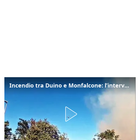
Incendio tra Duino e Monfalcone: l’intervento dei vigili del fuoco