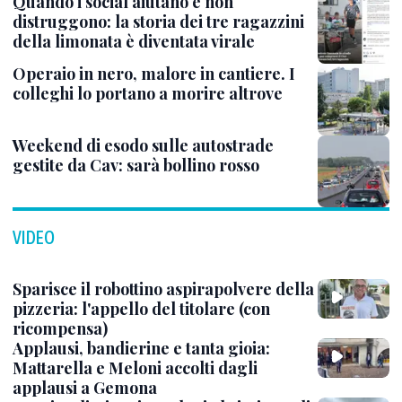
Quando i social aiutano e non
distruggono: la storia dei tre ragazzini
della limonata è diventata virale
Operaio in nero, malore in cantiere. I
colleghi lo portano a morire altrove
Weekend di esodo sulle autostrade
gestite da Cav: sarà bollino rosso
VIDEO
Sparisce il robottino aspirapolvere della
pizzeria: l'appello del titolare (con
ricompensa)
Applausi, bandierine e tanta gioia:
Mattarella e Meloni accolti dagli
applausi a Gemona