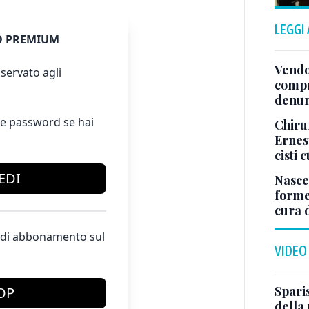
LEGGI
 PREMIUM
Vendo
servato agli
compr
denun
e password se hai
Chirur
Ernes
cisti
EDI
Nasce
forme
cura 
te di abbonamento sul
VIDEO
Sparis
OP
della 