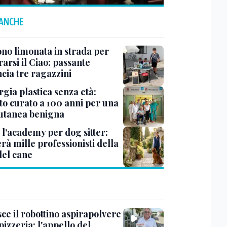
 ANCHE
no limonata in strada per
arsi il Ciao: passante
cia tre ragazzini
gia plastica senza età:
to curato a 100 anni per una
 cutanea benigna
 l’academy per dog sitter:
rà mille professionisti della
del cane
ce il robottino aspirapolvere
pizzeria: l'appello del