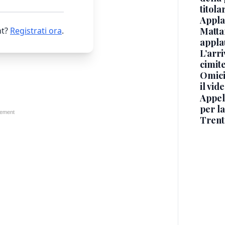
titol
Applau
t?
Registrati ora
.
Mattar
appla
L’arri
cimit
Omici
il vid
Appel
per la
Trent