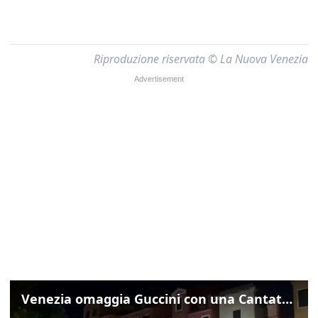
Riproduzione riservata © La Nuova Venezia
Venezia omaggia Guccini con una Cantata Anarchica in campo Santa Margherita