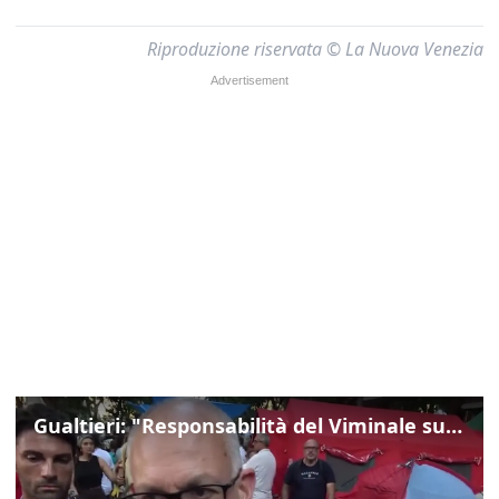
Riproduzione riservata © La Nuova Venezia
Gualtieri: "Responsabilità del Viminale su Spin Time? La posizione dei partiti è nota"