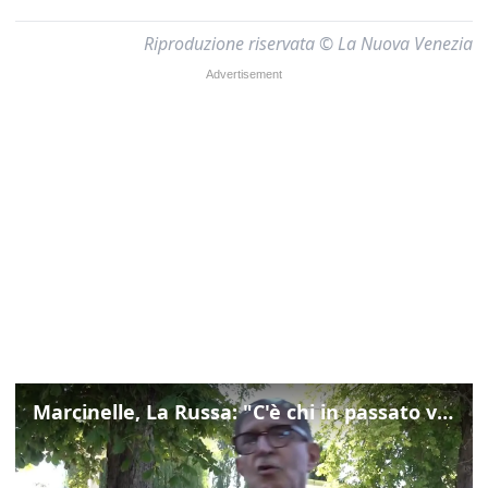
Riproduzione riservata © La Nuova Venezia
Marcinelle, La Russa: "C'è chi in passato voltava le spalle a Marcinelle"