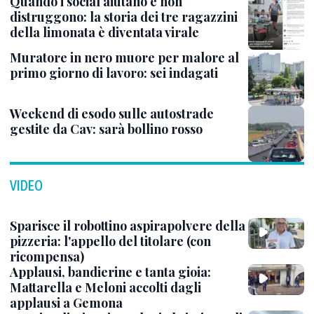
Quando i social aiutano e non
distruggono: la storia dei tre ragazzini
della limonata è diventata virale
Muratore in nero muore per malore al
primo giorno di lavoro: sei indagati
Weekend di esodo sulle autostrade
gestite da Cav: sarà bollino rosso
VIDEO
Sparisce il robottino aspirapolvere della
pizzeria: l'appello del titolare (con
ricompensa)
Applausi, bandierine e tanta gioia:
Mattarella e Meloni accolti dagli
applausi a Gemona