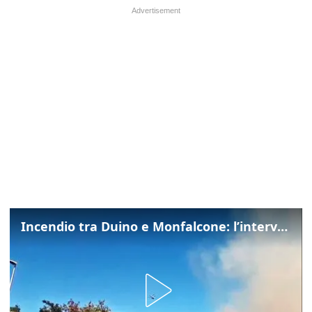
Incendio tra Duino e Monfalcone: l’intervento dei vigili del fuoco