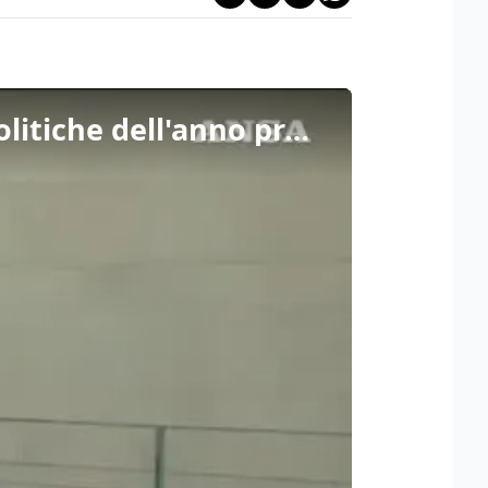
Scholz: "Brutto risultato, ma ora lavorare alle elezioni politiche dell'anno prossimo"