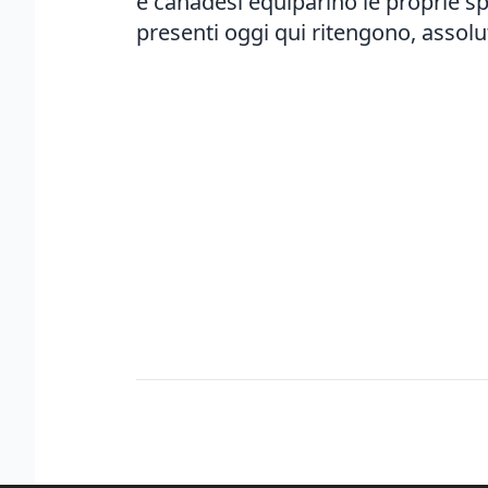
e canadesi equiparino le proprie spe
presenti oggi qui ritengono, assol