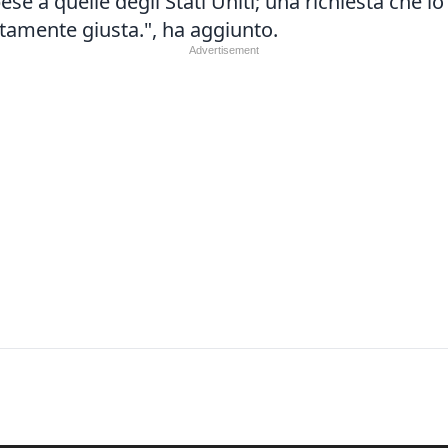
se a quelle degli Stati Uniti; una richiesta che io
utamente giusta.", ha aggiunto.