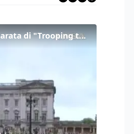
Kate riappare in pubblico, a Buckingham Palace per la parata di "Trooping the Colour"