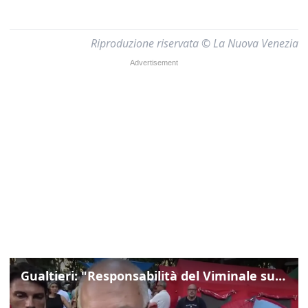
Riproduzione riservata © La Nuova Venezia
Gualtieri: "Responsabilità del Viminale su Spin Time? La posizione dei partiti è nota"