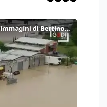
Emilia Romagna, emergenza alluvione nel Cesenate. Le immagini di Bertinoro dal drone