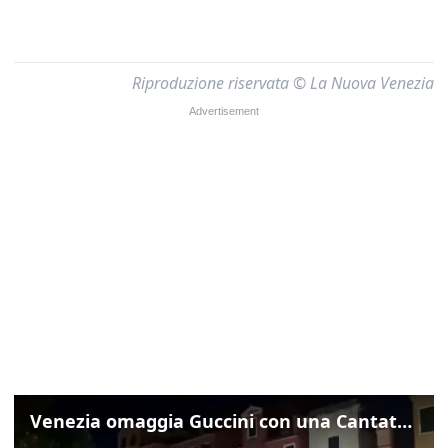
Riproduzione riservata © La Nuova Venezia
Venezia omaggia Guccini con una Cantata Anarchica in campo Santa Margherita