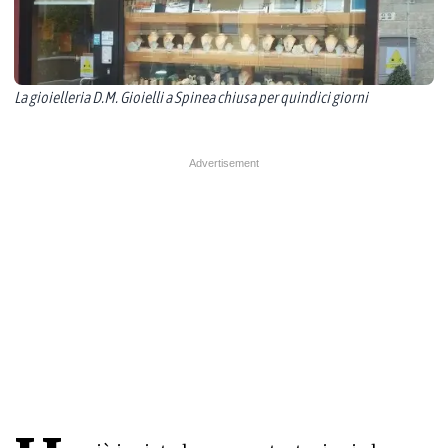
La gioielleria D.M. Gioielli a Spinea chiusa per quindici giorni