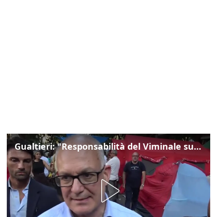
Gualtieri: "Responsabilità del Viminale su Spin Time? La posizione dei partiti è nota"