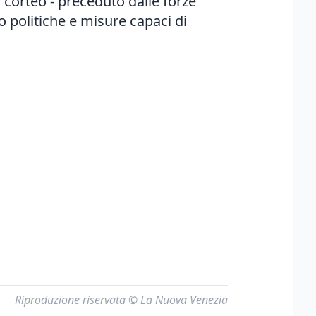
 corteo - preceduto dalle forze
o politiche e misure capaci di
Riproduzione riservata © La Nuova Venezia