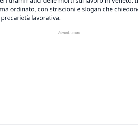
ri drammatici delle morti sul lavoro in Veneto. Il
lima ordinato, con striscioni e slogan che chiedon
 precarietà lavorativa.