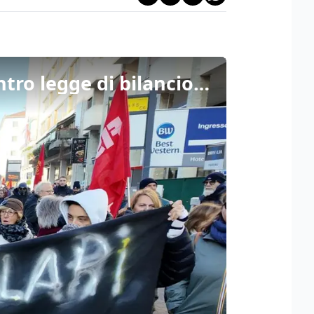
Sciopero generale Cgil: corteo da Mestre a Marghera contro legge di bilancio e precarietà