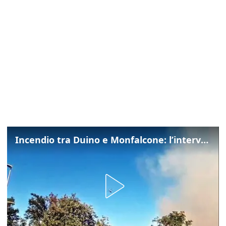
Incendio tra Duino e Monfalcone: l’intervento dei vigili del fuoco