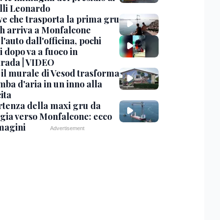
lli Leonardo
ve che trasporta la prima gru
th arriva a Monfalcone
 l'auto dall'officina, pochi
 dopo va a fuoco in
trada | VIDEO
, il murale di Vesod trasforma
mba d'aria in un inno alla
ita
rtenza della maxi gru da
gia verso Monfalcone: ecco
magini