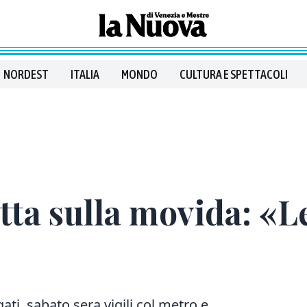
NORDEST
ITALIA
MONDO
CULTURA E SPETTACOLI
tta sulla movida: «L
gati, sabato sera vigili col metro e