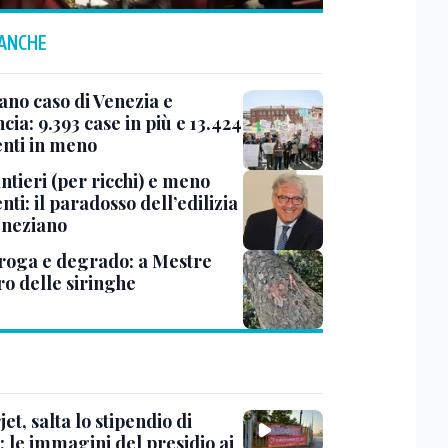
 ANCHE
ano caso di Venezia e
cia: 9.393 case in più e 13.424
enti in meno
ntieri (per ricchi) e meno
nti: il paradosso dell’edilizia
eneziano
roga e degrado: a Mestre
ro delle siringhe
et, salta lo stipendio di
: le immagini del presidio ai