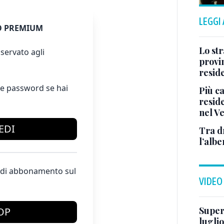
LEGGI
 PREMIUM
Lo str
servato agli
provin
resid
e password se hai
Più ca
reside
nel V
EDI
Tra d
l’albe
te di abbonamento sul
VIDEO
Superj
OP
luglio