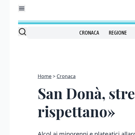
CRONACA
REGIONE
Home
Cronaca
San Donà, stre
rispettano»
Alcol ai minorenni e plateatici allar