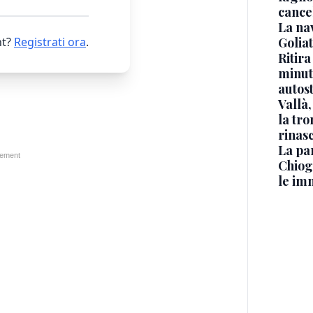
cance
La na
Golia
t?
Registrati ora
.
Ritira
minuti
autos
Vallà
la tro
rinasc
La pa
Chiog
le im