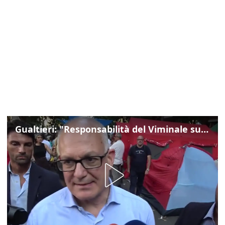
Gualtieri: "Responsabilità del Viminale su Spin Time? La posizione dei partiti è nota"