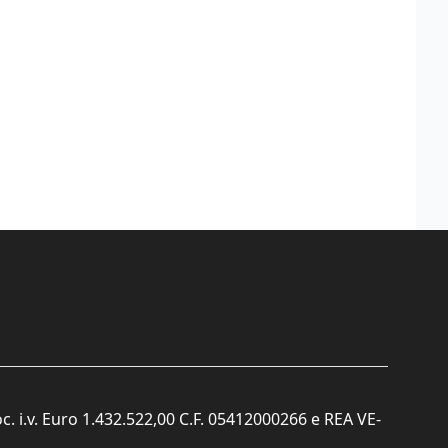
c. i.v. Euro 1.432.522,00 C.F. 05412000266 e REA VE-