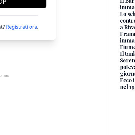
Il Bar
OP
immag
Lo sc
contro
t?
Registrati ora
.
a Riva
Frana
immagi
Fium
Il ta
Seren
potev
giorn
Ecco i
nel 19