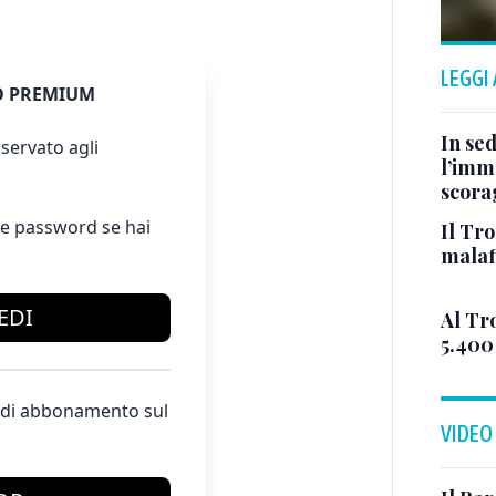
LEGGI
 PREMIUM
In sed
servato agli
l’imm
scorag
e password se hai
Il Tro
malaf
EDI
Al Tr
5.400 
te di abbonamento sul
VIDEO