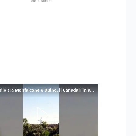
Incendio tra Monfalcone e Duino, il Canadair in azione per fermare le fiamme sul fronte dell’A4