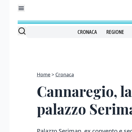
CRONACA
REGIONE
Home
Cronaca
Cannaregio, l
palazzo Serim
Palazzo Seriman, ex convento e sed