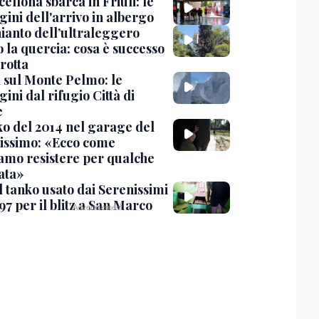
cellona sbarca in Friuli: le
ini dell'arrivo in albergo
hianto dell’ultraleggero
 la quercia: cosa è successo
rotta
 sul Monte Pelmo: le
ni dal rifugio Città di
e
nko del 2014 nel garage del
issimo: «Ecco come
amo resistere per qualche
ata»
l tanko usato dai Serenissimi
97 per il blitz a San Marco