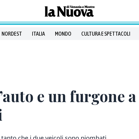
NORDEST
ITALIA
MONDO
CULTURA E SPETTACOLI
’auto e un furgone a
i
, tanto che i due veicoli sono piombati