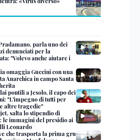
rientra: «Virus diverso»
Pradamano, parla uno dei
zi denunciati per la
ta: "Volevo anche aiutare i
ia omaggia Guccini con una
ta Anarchica in campo Santa
erita
dai pontili a Jesolo, il capo dei
i: "L'impegno di tutti per
e altre tragedie"
et, salta lo stipendio di
: le immagini del presidio ai
lli Leonardo
ve che trasporta la prima gru