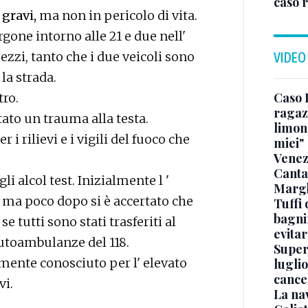
caso 
 gravi,
ma non in pericolo di vita.
gone intorno alle 21 e due nell'
ezzi, tanto che i due veicoli sono
VIDEO
la strada.
Caso 
ro.
ragaz
ato un trauma alla testa.
limona
er i rilievi e i vigili del fuoco che
miei"
Venez
Canta
li alcol test. Inizialmente l '
Margh
 ma poco dopo si è accertato che
Tuffi 
bagnin
e tutti sono stati trasferiti al
evitar
utoambulanze del 118.
Superj
emente conosciuto per l' elevato
luglio
cance
vi.
La na