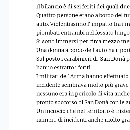
Il bilancio è di sei feriti dei quali due
Quattro persone erano a bordo del fur
auto. Violentissimo l' impatto tra i m
piombati entrambi nel fossato lungo 
Si sono immersi per circa mezzo met
Una donna a bordo dell'auto ha riport
Sul posto i carabinieri di
San Donà
p
hanno estratto i feriti.
I militari del' Arma hanno effettuato g
incidente sembrava molto più grave,
nessuno era in pericolo di vita anche s
pronto soccorso di San Donà con le a
Un incrocio che nel territorio è trist
numero di incidenti anche molto gra