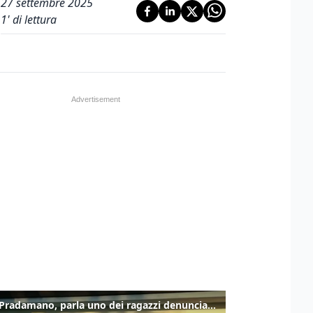
27 settembre 2025
1
' di lettura
Caso Pradamano, parla uno dei ragazzi denunciati per la limonata: "Volevo anche aiutare i miei"