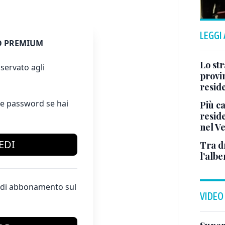
LEGGI
 PREMIUM
Lo str
servato agli
provin
resid
e password se hai
Più ca
reside
nel V
EDI
Tra d
l’albe
te di abbonamento sul
VIDEO