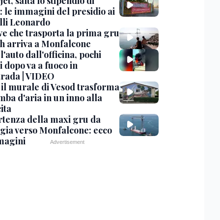
et, salta lo stipendio di
: le immagini del presidio ai
lli Leonardo
ve che trasporta la prima gru
th arriva a Monfalcone
 l'auto dall'officina, pochi
 dopo va a fuoco in
trada | VIDEO
, il murale di Vesod trasforma
mba d'aria in un inno alla
ita
rtenza della maxi gru da
gia verso Monfalcone: ecco
magini