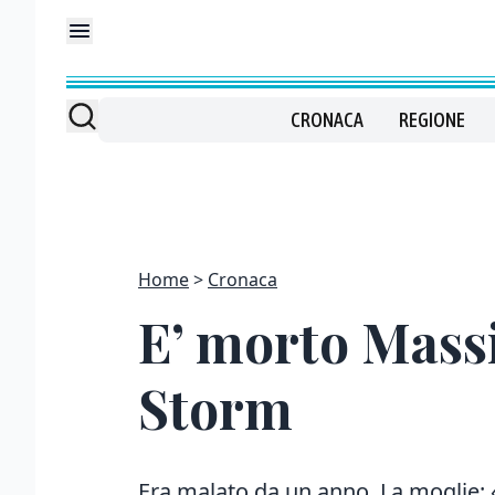
CRONACA
REGIONE
Home
Cronaca
E’ morto Mass
Storm
Era malato da un anno. La moglie: «