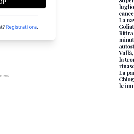
Superj
OP
luglio
cance
La na
Golia
t?
Registrati ora
.
Ritira
minuti
autos
Vallà
la tro
rinasc
La pa
Chiog
le im