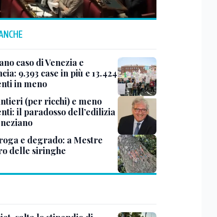
 ANCHE
ano caso di Venezia e
cia: 9.393 case in più e 13.424
enti in meno
ntieri (per ricchi) e meno
nti: il paradosso dell’edilizia
eneziano
roga e degrado: a Mestre
ro delle siringhe