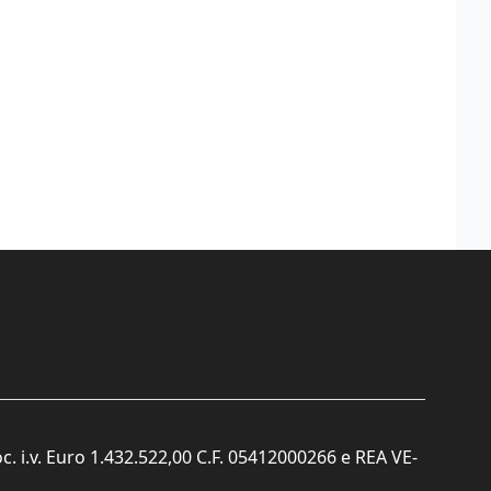
c. i.v. Euro 1.432.522,00 C.F. 05412000266 e REA VE-