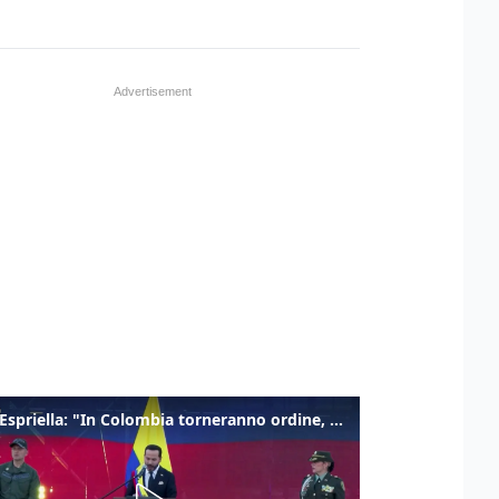
De la Espriella: "In Colombia torneranno ordine, autorità e libertà"