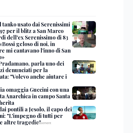
l tanko usato dai Serenissimi
97 per il blitz a San Marco
rdi dell'ex Serenissimo di 83
«Bossi geloso di noi, in
re mi cantavano l’inno di San
o»
Pradamano, parla uno dei
zi denunciati per la
ta: "Volevo anche aiutare i
ia omaggia Guccini con una
ta Anarchica in campo Santa
erita
dai pontili a Jesolo, il capo dei
i: "L'impegno di tutti per
e altre tragedie"