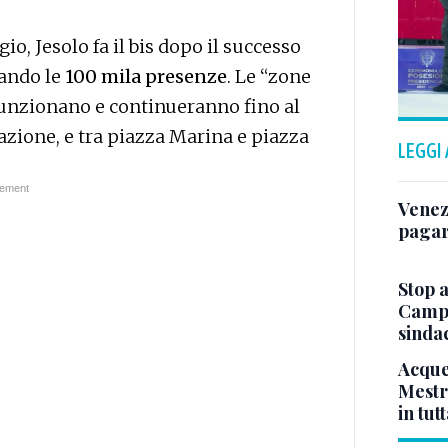
io, Jesolo fa il bis dopo il successo
ando le
100 mila presenze
. Le “zone
unzionano e continueranno fino al
azione, e tra piazza Marina e piazza
LEGGI
Venez
pagar
Stop a
Campo
sindac
Acque
Mestre
in tut