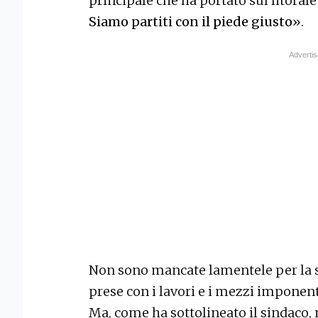
principale che ha portato sul litorale
Siamo partiti con il piede giusto
».
Non sono mancate lamentele per la sp
prese con i lavori e i mezzi imponent
Ma, come ha sottolineato il sindaco, m