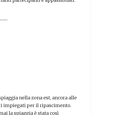
 tanti partecipanti e appassionati.
iaggia nella zona est, ancora alle
i impiegati per il ripascimento.
ai la spiaggia è stata così