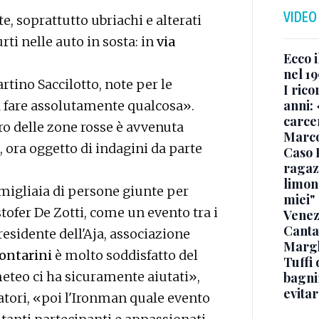
VIDEO
, soprattutto ubriachi e alterati
ti nelle auto in sosta: in
via
Ecco i
nel 19
rtino Saccilotto, note per le
I rico
anni: 
 fare assolutamente qualcosa».
carce
tro delle zone rosse è avvenuta
Marc
, ora oggetto di indagini da parte
Caso 
ragaz
limona
n migliaia di persone giunte per
miei"
tofer De Zotti, come un evento tra i
Venez
Canta
presidente dell'Aja, associazione
Margh
ontarini
è molto soddisfatto del
Tuffi 
meteo ci ha sicuramente aiutati»,
bagnin
evitar
tori, «poi l'Ironman quale evento