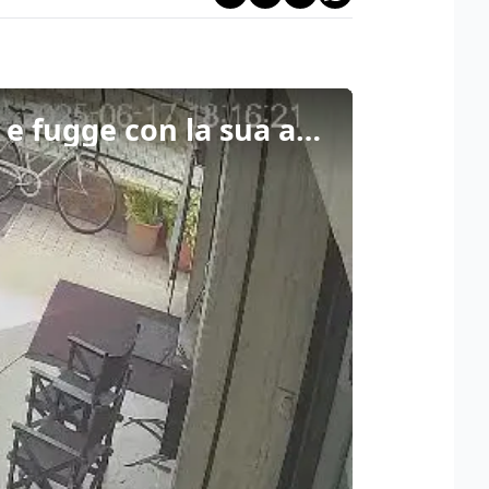
Jesolo, si aggrappa alla portiera ma il ladro non si ferma e fugge con la sua auto