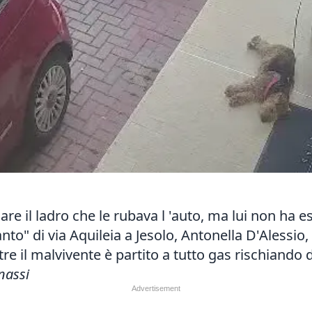
e il ladro che le rubava l 'auto, ma lui non ha es
canto" di via Aquileia a Jesolo, Antonella D'Aless
tre il malvivente è partito a tutto gas rischiando d
nassi