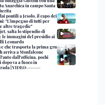
ia omaggia Guccini con una
ta Anarchica in campo Santa
erita
dai pontili a Jesolo, il capo dei
i: "L'impegno di tutti per
e altre tragedie"
et, salta lo stipendio di
: le immagini del presidio ai
lli Leonardo
ve che trasporta la prima gru
th arriva a Monfalcone
 l'auto dall'officina, pochi
 dopo va a fuoco in
trada | VIDEO