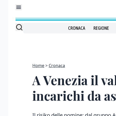
CRONACA
REGIONE
Home
Cronaca
A Venezia il va
incarichi da a
Il risiko delle nomine: dal gruppo A