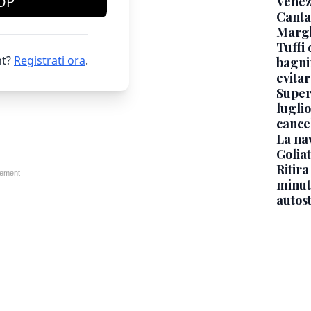
OP
Venez
Canta
Margh
Tuffi 
t?
Registrati ora
.
bagnin
evitar
Superj
luglio
cance
La na
Golia
Ritira
minuti
autos