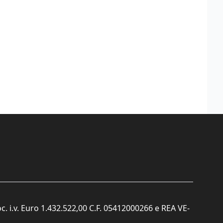
c. i.v. Euro 1.432.522,00 C.F. 05412000266 e REA VE-