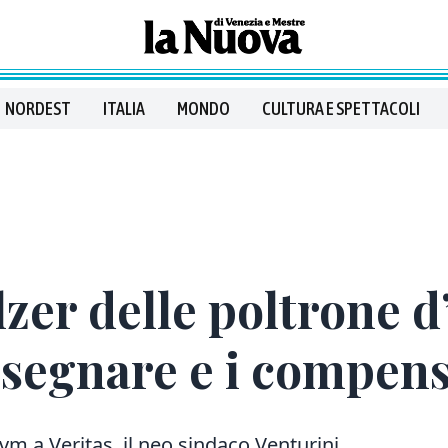
NORDEST
ITALIA
MONDO
CULTURA E SPETTACOLI
lzer delle poltrone d’
ssegnare e i compensi
vm a Veritas, il neo sindaco Venturini