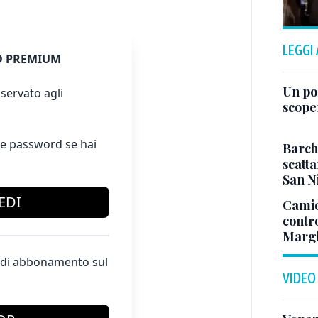
LEGGI
 PREMIUM
Un po
servato agli
scope
e password se hai
Barch
scatta
San N
EDI
Camio
contr
Margh
te di abbonamento sul
VIDEO