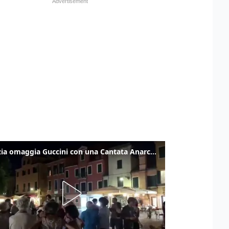
Venezia omaggia Guccini con una Cantata Anarchica in campo Santa Margherita