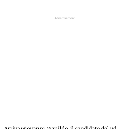
Arriva Giovanni Manildo
, il candidato del Pd