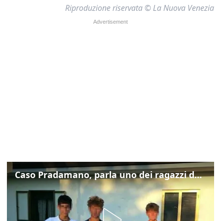
Riproduzione riservata © La Nuova Venezia
Caso Pradamano, parla uno dei ragazzi denunciati per la limonata: "Volevo anche aiutare i miei"