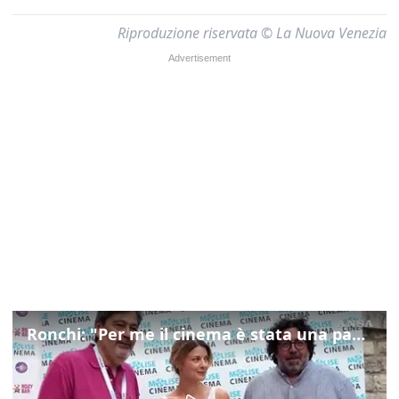
Riproduzione riservata © La Nuova Venezia
Ronchi: "Per me il cinema è stata una passione, monografia dedicata è un bel regalo"