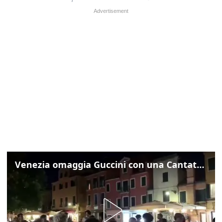
Venezia omaggia Guccini con una Cantata Anarchica in campo Santa Margherita