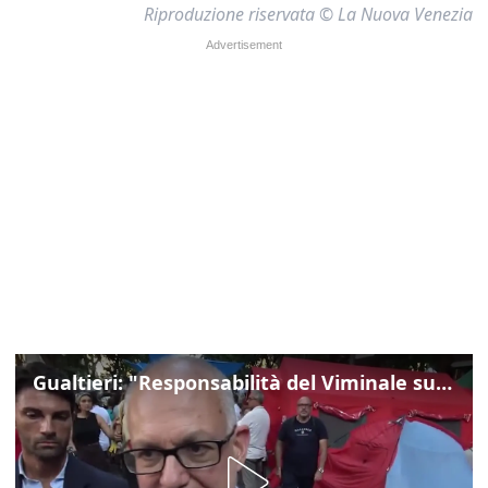
Riproduzione riservata © La Nuova Venezia
Gualtieri: "Responsabilità del Viminale su Spin Time? La posizione dei partiti è nota"