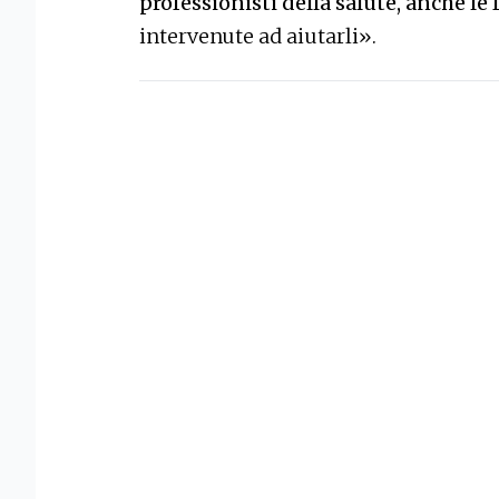
professionisti della salute, anche le 
intervenute ad aiutarli».