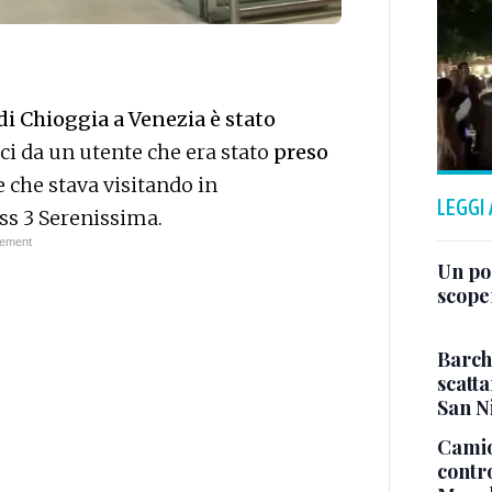
i Chioggia a Venezia è stato
ci da un utente che era stato
preso
 che stava visitando in
LEGGI
lss 3 Serenissima.
Un po
scope
Barch
scatta
San N
Camio
contr