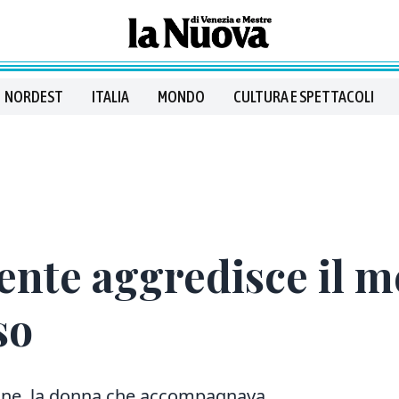
NORDEST
ITALIA
MONDO
CULTURA E SPETTACOLI
ente aggredisce il me
so
azione, la donna che accompagnava