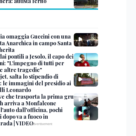
era: autista ferito
ia omaggia Guccini con una
ta Anarchica in campo Santa
erita
dai pontili a Jesolo, il capo dei
i: "L'impegno di tutti per
e altre tragedie"
et, salta lo stipendio di
: le immagini del presidio ai
lli Leonardo
ve che trasporta la prima gru
th arriva a Monfalcone
 l'auto dall'officina, pochi
 dopo va a fuoco in
trada | VIDEO