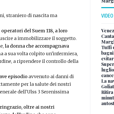
Margh
nni, straniero di nascita ma
VIDEO
Venez
operatori del Suem 118, a loro
Canta
uscire a immobilizzare il soggetto.
Margh
ne,
la donna che accompagnava
Tuffi 
bagnin
a a sua volta colpito un'infermiera,
evitar
dine, a riprendere il controllo della
Superj
luglio
cance
ave episodio
avvenuto ai danni di
La na
ttamente per la salute dei nostri
Golia
generale dell'Ulss 3 Serenissima
Ritira
minuti
autos
ringrazio, oltre ai nostri