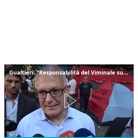
Gualtieri: "Responsabilità del Viminale su Spin Time? La posizione dei partiti è nota"