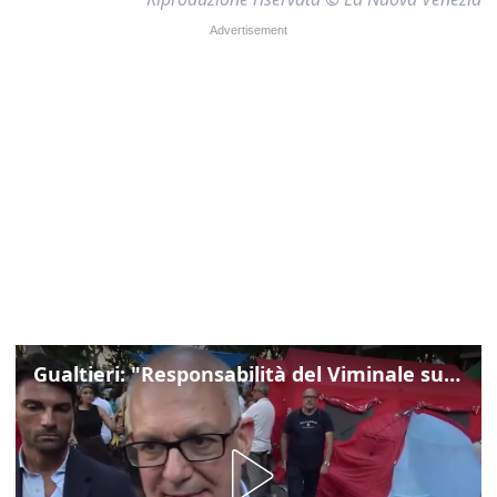
Gualtieri: "Responsabilità del Viminale su Spin Time? La posizione dei partiti è nota"