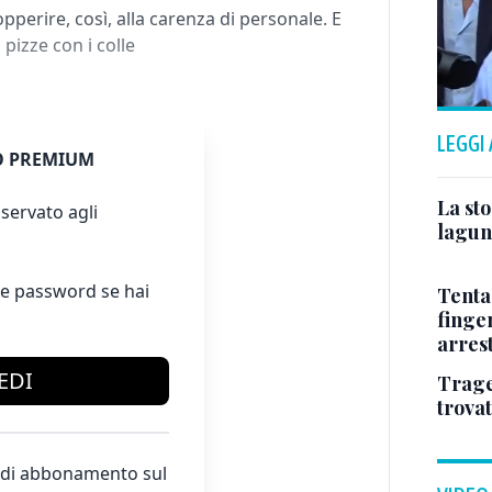
pperire, così, alla carenza di personale. E
 pizze con i colle
LEGGI
 PREMIUM
La sto
servato agli
lagun
e password se hai
Tenta
finge
arres
EDI
Trage
trova
te di abbonamento sul