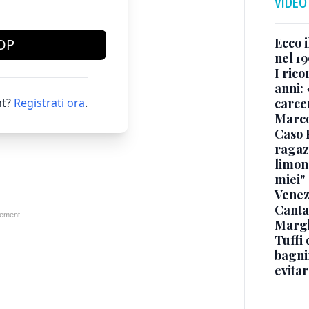
VIDEO
Ecco i
OP
nel 19
I rico
anni: 
t?
Registrati ora
.
carce
Marc
Caso 
ragaz
limona
miei"
Venez
Canta
Margh
Tuffi 
bagnin
evitar