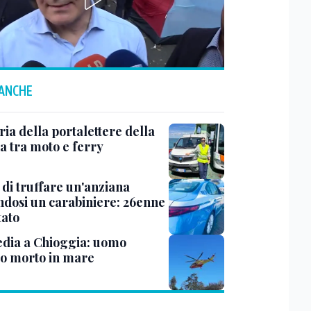
 ANCHE
ria della portalettere della
a tra moto e ferry
 di truffare un'anziana
ndosi un carabiniere: 26enne
tato
dia a Chioggia: uomo
to morto in mare