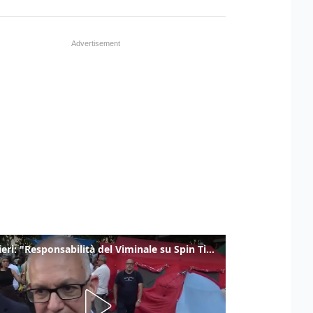
Gualtieri: "Responsabilità del Viminale su Spin Time? La posizione dei partiti è nota"