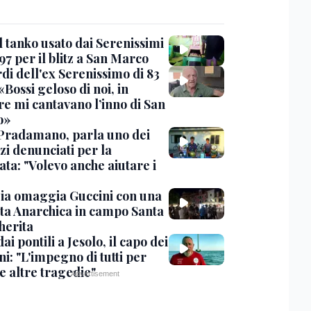
l tanko usato dai Serenissimi
97 per il blitz a San Marco
rdi dell'ex Serenissimo di 83
«Bossi geloso di noi, in
re mi cantavano l’inno di San
o»
Pradamano, parla uno dei
zi denunciati per la
ta: "Volevo anche aiutare i
ia omaggia Guccini con una
ta Anarchica in campo Santa
erita
dai pontili a Jesolo, il capo dei
i: "L'impegno di tutti per
e altre tragedie"