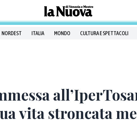
NORDEST
ITALIA
MONDO
CULTURA E SPETTACOLI
ommessa all’IperTos
sua vita stroncata m