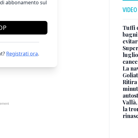
te di abbonamento sul
VIDEO
OP
Tuffi 
bagnin
evitar
Superj
t?
Registrati ora
.
luglio
cance
La na
Golia
Ritira
minuti
autos
Vallà
la tro
rinasc