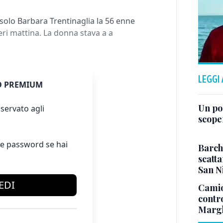
solo Barbara Trentinaglia la 56 enne
ri mattina. La donna stava a a
LEGGI
 PREMIUM
Un po
servato agli
scope
e password se hai
Barch
scatta
San N
EDI
Camio
contr
Margh