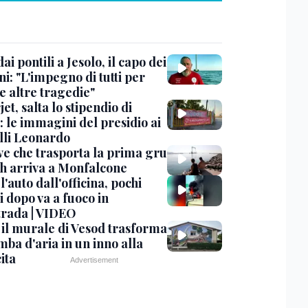
dai pontili a Jesolo, il capo dei
i: "L'impegno di tutti per
e altre tragedie"
et, salta lo stipendio di
: le immagini del presidio ai
lli Leonardo
ve che trasporta la prima gru
th arriva a Monfalcone
 l'auto dall'officina, pochi
 dopo va a fuoco in
trada | VIDEO
, il murale di Vesod trasforma
mba d'aria in un inno alla
ita