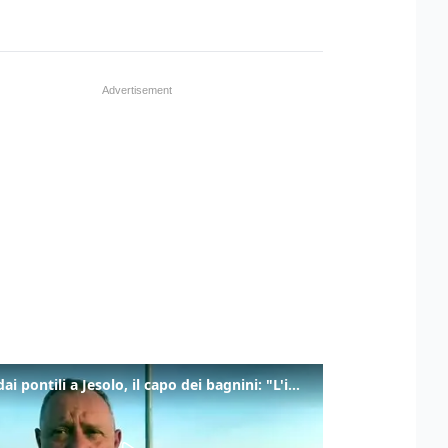
Tuffi dai pontili a Jesolo, il capo dei bagnini: "L'impegno di tutti per evitare altre tragedie"