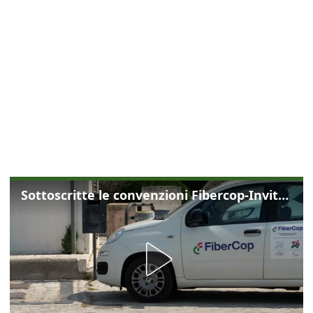
Sottoscritte le convenzioni Fibercop-Invitalia, fibra ottica per 477 mila civici