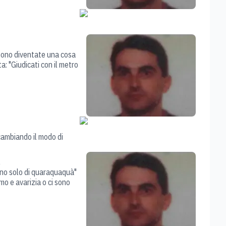
 sono diventate una cosa
a: "Giudicati con il metro
cambiando il modo di
i
ieno solo di quaraquaquà"
smo e avarizia o ci sono