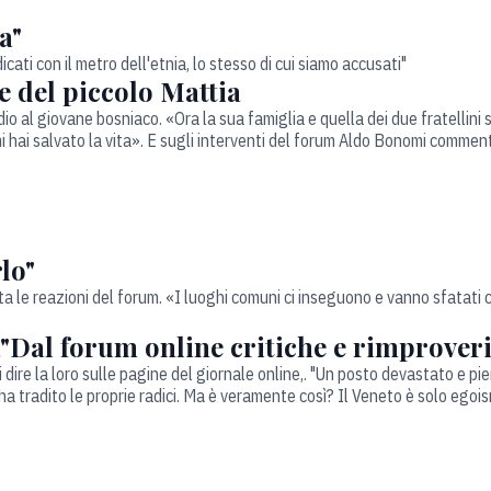
a"
cati con il metro dell'etnia, lo stesso di cui siamo accusati"
e del piccolo Mattia
o al giovane bosniaco. «Ora la sua famiglia e quella dei due fratellini
i hai salvato la vita». E sugli interventi del forum Aldo Bonomi comment
lo"
a le reazioni del forum. «I luoghi comuni ci inseguono e vanno sfatati 
à"Dal forum online critiche e rimprover
i dire la loro sulle pagine del giornale online,. "Un posto devastato e p
hi ha tradito le proprie radici. Ma è veramente così? Il Veneto è solo egoi