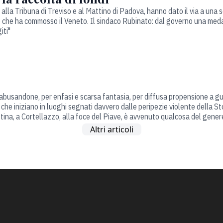
 alla Tribuna di Treviso e al Mattino di Padova, hanno dato il via a una 
o che ha commosso il Veneto. Il sindaco Rubinato: dal governo una meda
iti"
abusandone, per enfasi e scarsa fantasia, per diffusa propensione a gua
che iniziano in luoghi segnati davvero dalle peripezie violente della Sto
ttina, a Cortellazzo, alla foce del Piave, è avvenuto qualcosa del gener
Altri articoli