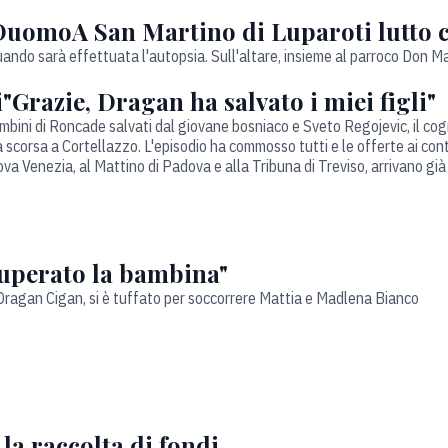
l DuomoA San Martino di Luparoti lutto 
ando sarà effettuata l'autopsia. Sull'altare, insieme al parroco Don Ma
Grazie, Dragan ha salvato i miei figli"
mbini di Roncade salvati dal giovane bosniaco e Sveto Regojevic, il c
scorsa a Cortellazzo. L'episodio ha commosso tutti e le offerte ai cont
va Venezia, al Mattino di Padova e alla Tribuna di Treviso, arrivano già 
uperato la bambina"
 Dragan Cigan, si è tuffato per soccorrere Mattia e Madlena Bianco
 la raccolta di fondi