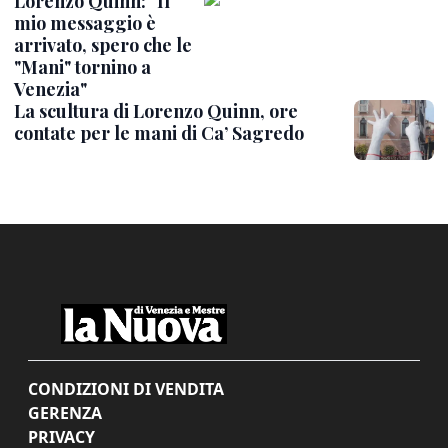
Lorenzo Quinn: "Il
mio messaggio è
arrivato, spero che le
"Mani" tornino a
Venezia"
La scultura di Lorenzo Quinn, ore
contate per le mani di Ca’ Sagredo
CONDIZIONI DI VENDITA
GERENZA
PRIVACY