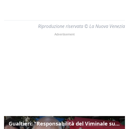
Riproduzione riservata © La Nuova Venezia
Gualtieri: "Responsabilità del Viminale su Spin Time? La posizione dei partiti è nota"