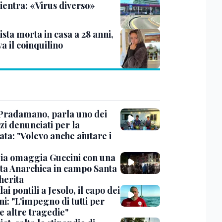
rientra: «Virus diverso»
sta morta in casa a 28 anni,
va il coinquilino
Pradamano, parla uno dei
zi denunciati per la
ta: "Volevo anche aiutare i
ia omaggia Guccini con una
ta Anarchica in campo Santa
erita
dai pontili a Jesolo, il capo dei
i: "L'impegno di tutti per
e altre tragedie"