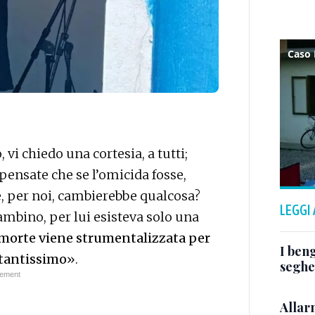
i chiedo una cortesia, a tutti;
 pensate che se l’omicida fosse,
e, per noi, cambierebbe qualcosa?
LEGGI
bambino, per lui esisteva solo una
 morte viene strumentalizzata per
I beng
 tantissimo
».
segher
Allarm