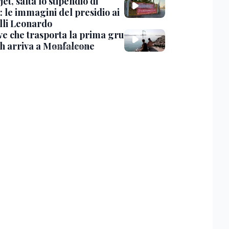
et, salta lo stipendio di
: le immagini del presidio ai
lli Leonardo
ve che trasporta la prima gru
th arriva a Monfalcone