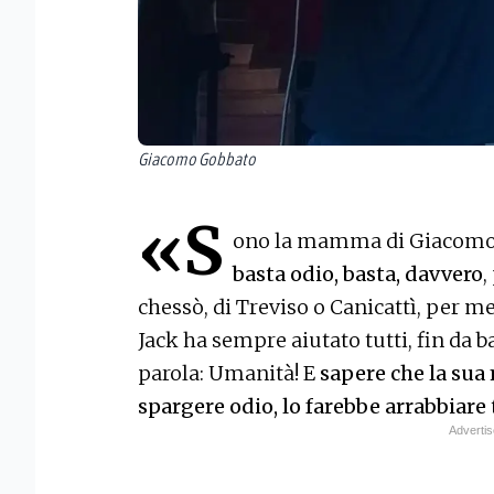
Giacomo Gobbato
«S
ono la mamma di Giacomo, v
basta odio, basta, davvero
,
chessò, di Treviso o Canicattì, per m
Jack ha sempre aiutato tutti, fin da 
parola: Umanità! E
sapere che la sua
spargere odio, lo farebbe arrabbiare