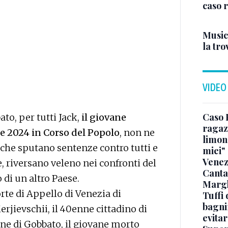
caso 
Musici
la tro
VIDEO
Caso 
o, per tutti Jack,
il giovane
ragaz
re 2024 in Corso del Popolo
, non ne
limona
 che sputano sentenze contro tutti e
miei"
Venez
le, riversano veleno nei confronti del
Canta
o di un altro Paese.
Margh
orte di Appello di Venezia di
Tuffi 
bagnin
rjievschii, il 40enne cittadino di
evitar
ne di Gobbato, il giovane morto