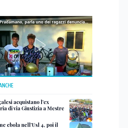
Caso Pradamano, parla uno dei ragazzi denunciati per la limonata: "Volevo anche aiutare i miei"
 ANCHE
alesi acquistano l’ex
ia di via Giustizia a Mestre
e ebola nell’Usl 4, poi il