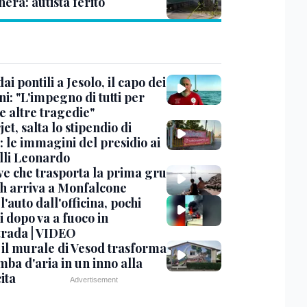
era: autista ferito
dai pontili a Jesolo, il capo dei
i: "L'impegno di tutti per
e altre tragedie"
et, salta lo stipendio di
: le immagini del presidio ai
lli Leonardo
ve che trasporta la prima gru
th arriva a Monfalcone
 l'auto dall'officina, pochi
 dopo va a fuoco in
trada | VIDEO
, il murale di Vesod trasforma
mba d'aria in un inno alla
ita