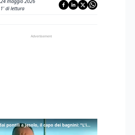
24 maggio 2026
1
' di lettura
Tuffi dai pontili a Jesolo, il capo dei bagnini: "L'impegno di tutti per evitare altre tragedie"