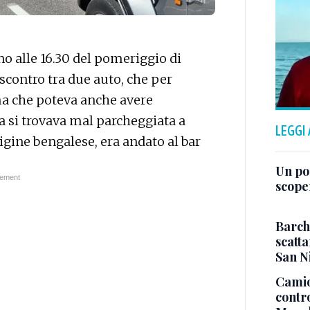
rno alle 16.30 del pomeriggio di
contro tra due auto, che per
 ma che poteva anche avere
 si trovava mal parcheggiata a
LEGGI
rigine bengalese, era andato al bar
Un po
scope
Barch
scatta
San N
Camio
contr