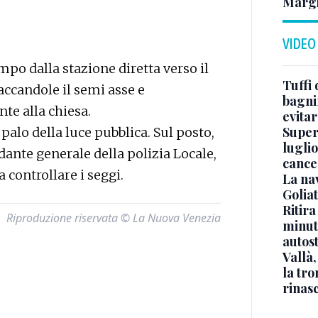
Margh
VIDEO
po dalla stazione diretta verso il
Tuffi 
paccandole il semi asse e
bagnin
nte alla chiesa.
evitar
Superj
 palo della luce pubblica. Sul posto,
luglio
dante generale della polizia Locale,
cance
 controllare i seggi.
La na
Golia
Ritira
Riproduzione riservata © La Nuova Venezia
minuti
autos
Vallà
la tro
rinasc